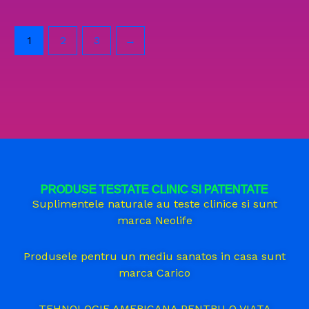
1
2
3
→
PRODUSE TESTATE CLINIC SI PATENTATE
Suplimentele naturale au teste clinice si sunt
marca Neolife
Produsele pentru un mediu sanatos in casa sunt
marca Carico
TEHNOLOGIE AMERICANA PENTRU O VIATA