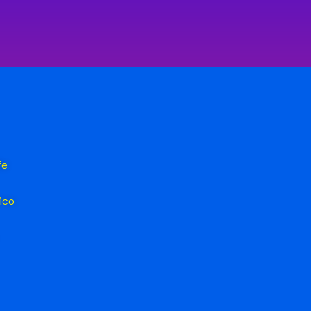
fe
ico